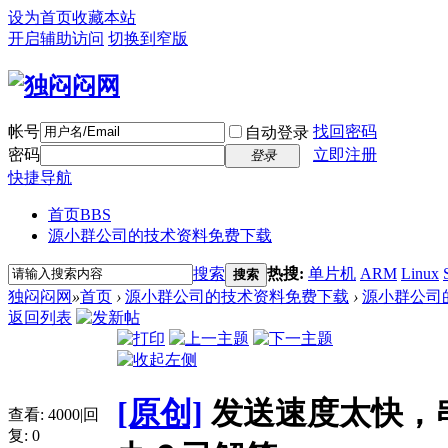
设为首页
收藏本站
开启辅助访问
切换到窄版
帐号
找回密码
自动登录
密码
立即注册
登录
快捷导航
首页
BBS
源小群公司的技术资料免费下载
搜索
热搜:
单片机
ARM
Linux
搜索
独闷闷网
»
首页
›
源小群公司的技术资料免费下载
›
源小群公司
返回列表
[原创]
发送速度太快，
查看:
4000
|
回
复:
0