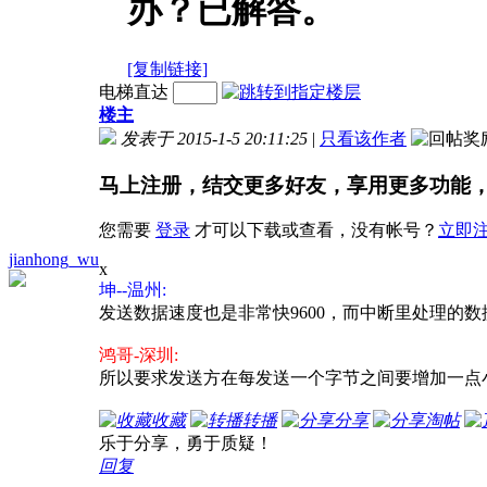
办？已解答。
[复制链接]
电梯直达
楼主
发表于 2015-1-5 20:11:25
|
只看该作者
马上注册，结交更多好友，享用更多功能
您需要
登录
才可以下载或查看，没有帐号？
立即
jianhong_wu
x
坤--温州:
发送数据速度也是非常快9600，而中断里处理的
鸿哥-深圳:
所以要求发送方在每发送一个字节之间要增加一点
收藏
转播
分享
淘帖
乐于分享，勇于质疑！
回复