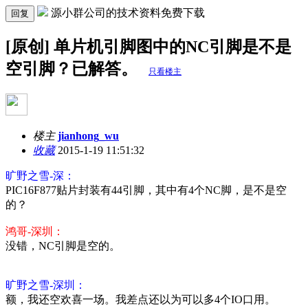
源小群公司的技术资料免费下载
回复
[原创] 单片机引脚图中的NC引脚是不是
空引脚？已解答。
只看楼主
楼主
jianhong_wu
收藏
2015-1-19 11:51:32
旷野之雪-深：
PIC16F877贴片封装有44引脚，其中有4个NC脚，是不是空
的？
鸿哥-深圳：
没错，NC引脚是空的。
旷野之雪-深圳：
额，我还空欢喜一场。我差点还以为可以多4个IO口用。