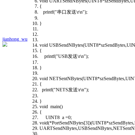
void UARTSendNBytes(UINT8*szSendBytes,UI
{
printf("串口发送\r\n");
}
jianhong_wu
void USBSendNBytes(UINT8*szSendBytes,UIN
{
printf("USB发送\r\n");
}
void NETSentNBytes(UINT8*szSendBytes,UIN
{
printf("NETS发送\r\n");
}
void main()
{
UINT8 a =0;
void(*PortSendNBytes[3])(UINT8*szSendBytes
UARTSendNBytes,USBSendNBytes,NETSentNB