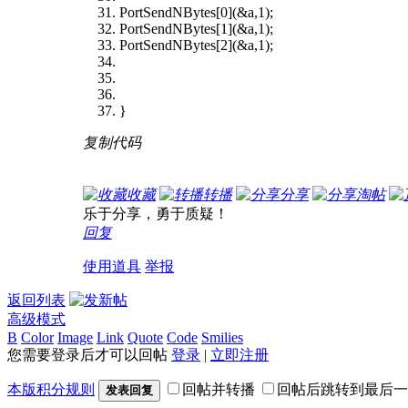
PortSendNBytes[0](&a,1);
PortSendNBytes[1](&a,1);
PortSendNBytes[2](&a,1);
}
复制代码
收藏
转播
分享
淘帖
乐于分享，勇于质疑！
回复
使用道具
举报
返回列表
高级模式
B
Color
Image
Link
Quote
Code
Smilies
您需要登录后才可以回帖
登录
|
立即注册
本版积分规则
回帖并转播
回帖后跳转到最后一
发表回复