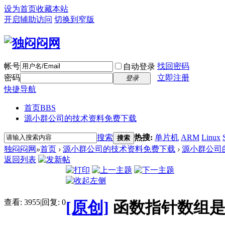
设为首页
收藏本站
开启辅助访问
切换到窄版
帐号
找回密码
自动登录
密码
立即注册
登录
快捷导航
首页
BBS
源小群公司的技术资料免费下载
搜索
热搜:
单片机
ARM
Linux
搜索
独闷闷网
»
首页
›
源小群公司的技术资料免费下载
›
源小群公司
返回列表
查看:
3955
|
回复:
0
[原创]
函数指针数组