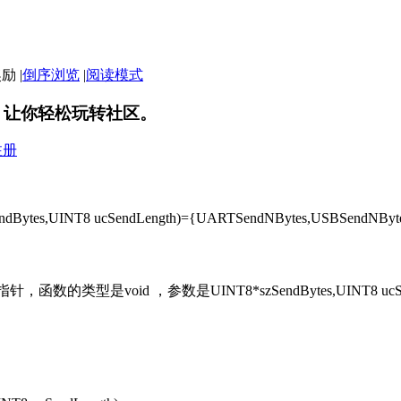
|
倒序浏览
|
阅读模式
，让你轻松玩转社区。
注册
zSendBytes,UINT8 ucSendLength)={UARTSendNBytes,U
类型是void ，参数是UINT8*szSendBytes,UINT8 u