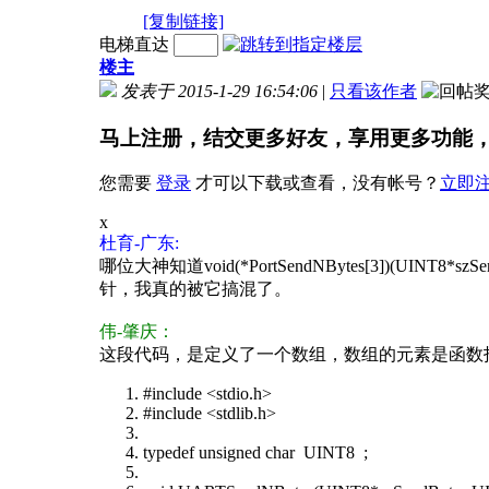
[复制链接]
电梯直达
楼主
发表于 2015-1-29 16:54:06
|
只看该作者
马上注册，结交更多好友，享用更多功能
您需要
登录
才可以下载或查看，没有帐号？
立即
x
杜育-广东:
哪位大神知道void(*PortSendNBytes[3])(UINT8*s
针，我真的被它搞混了。
伟-肇庆：
这段代码，是定义了一个数组，数组的元素是函数指针，函数的
#include <stdio.h>
#include <stdlib.h>
typedef unsigned char UINT8 ;