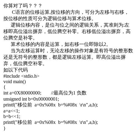
你算对了吗？？？
C语言的位移运算,按位移的方向，可分为左移与右移，
按位移的性质可分为逻辑位移与算术位移。
逻辑位移内容，是位与位之间的逻辑关系，其准则为:
左
移即高位溢出摒弃，低位腾空补零。右移低位溢出摒弃，高
位腾空是补零。
算术位移的内容是运算，如右移一位即除以2。
当为左移运算时，无论左移的操作对象是有符号的整形数
还是无符号的整形数，都是逻辑左移运算。即高位溢出摒
弃，低位腾空补零。
如以下代码
#include <stdio.h>
void main()
{
int a=0X80000000; //最高位为1 负数
unsigned int b=0x00000001;
printf("移位前 a=0x%08x b=%#08x \r\n",a,b);
a=a<<1;
b=b<<1;
printf("移位前 a=0x%08x b=%#08x \r\n",a,b);
}