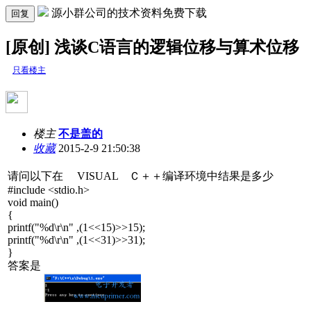
源小群公司的技术资料免费下载
回复
[原创] 浅谈C语言的逻辑位移与算术位移
只看楼主
楼主
不是盖的
收藏
2015-2-9 21:50:38
请问以下在 VISUAL Ｃ＋＋编译环境中结果是多少
#include <stdio.h>
void main()
{
printf("%d\r\n" ,(1<<15)>>15);
printf("%d\r\n" ,(1<<31)>>31);
}
答案是