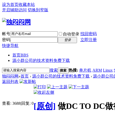
设为首页
收藏本站
开启辅助访问
切换到窄版
帐号
找回密码
自动登录
密码
立即注册
登录
快捷导航
首页
BBS
源小群公司的技术资料免费下载
搜索
热搜:
单片机
ARM
Linux
搜索
独闷闷网
»
首页
›
源小群公司的技术资料免费下载
›
源小群公司
返回列表
查看:
3688
|
回复:
0
[原创]
做DC TO 