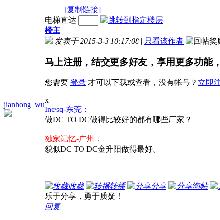
[复制链接]
电梯直达
楼主
发表于 2015-3-3 10:17:08
|
只看该作者
马上注册，结交更多好友，享用更多功能
您需要
登录
才可以下载或查看，没有帐号？
立即
x
jianhong_wu
Inc/sq-东莞：
做DC TO DC做得比较好的都有哪些厂家？
独家记忆-广州：
貌似DC TO DC金升阳做得最好。
收藏
转播
分享
淘帖
乐于分享，勇于质疑！
回复