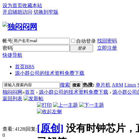
设为首页
收藏本站
开启辅助访问
切换到窄版
帐号
找回密码
自动登录
密码
立即注册
登录
快捷导航
首页
BBS
源小群公司的技术资料免费下载
搜索
热搜:
单片机
ARM
Linux
搜索
独闷闷网
»
首页
›
源小群公司的技术资料免费下载
›
源小群公司
返回列表
[原创]
没有时钟芯片，
查看:
4128
|
回复:
0