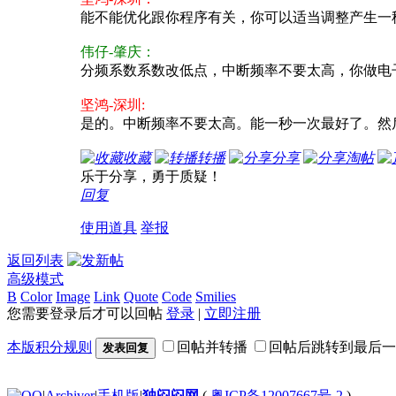
能不能优化跟你程序有关，你可以适当调整产生一秒
伟仔-肇庆：
分频系数系数改低点，中断频率不要太高，你做电
坚鸿-深圳:
是的。中断频率不要太高。能一秒一次最好了。然后
收藏
转播
分享
淘帖
乐于分享，勇于质疑！
回复
使用道具
举报
返回列表
高级模式
B
Color
Image
Link
Quote
Code
Smilies
您需要登录后才可以回帖
登录
|
立即注册
本版积分规则
回帖并转播
回帖后跳转到最后一
发表回复
|
Archiver
|
手机版
|
独闷闷网
(
粤ICP备12007667号-2
)