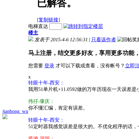
已解答。
[复制链接]
电梯直达
楼主
发表于 2015-4-6 12:56:31
|
只看该作者
马上注册，结交更多好友，享用更多功能
您需要
登录
才可以下载或查看，没有帐号？
立即
x
转眼十年-西安：
我用51单片机+11.0592做的万年历现在一天误
伟仔-肇庆：
你不懂汇编，肯定有误差。
jianhong_wu
转眼十年-西安：
51定时器我感觉误差是很大的。不优化程序的话，
坚鸿-深圳：