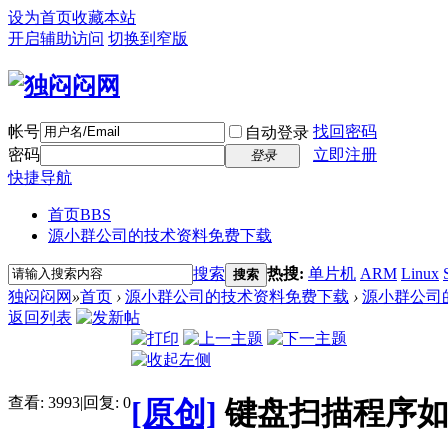
设为首页
收藏本站
开启辅助访问
切换到窄版
帐号
找回密码
自动登录
密码
立即注册
登录
快捷导航
首页
BBS
源小群公司的技术资料免费下载
搜索
热搜:
单片机
ARM
Linux
搜索
独闷闷网
»
首页
›
源小群公司的技术资料免费下载
›
源小群公司
返回列表
查看:
3993
|
回复:
0
[原创]
键盘扫描程序