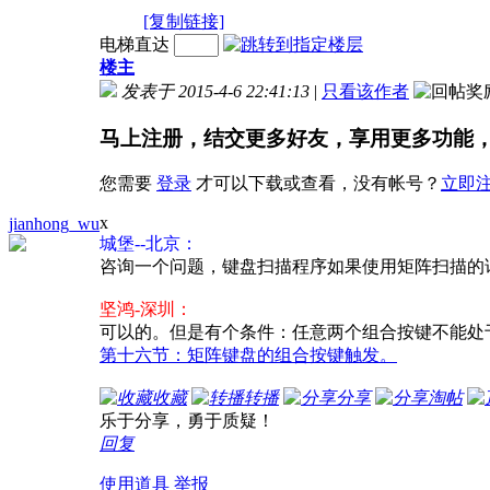
[复制链接]
电梯直达
楼主
发表于 2015-4-6 22:41:13
|
只看该作者
马上注册，结交更多好友，享用更多功能
您需要
登录
才可以下载或查看，没有帐号？
立即
x
jianhong_wu
城堡--北京：
咨询一个问题，键盘扫描程序如果使用矩阵扫描的
坚鸿-深圳：
可以的。但是有个条件：任意两个组合按键不能处
第十六节：矩阵键盘的组合按键触发。
收藏
转播
分享
淘帖
乐于分享，勇于质疑！
回复
使用道具
举报