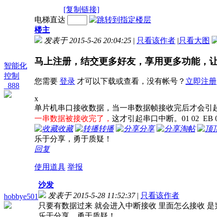
[复制链接]
电梯直达
楼主
发表于 2015-5-26 20:04:25
|
只看该作者
|
只看大图
马上注册，结交更多好友，享用更多功能，
智能化
控制
您需要
登录
才可以下载或查看，没有帐号？
立即注册
_888
x
单片机串口接收数据，当一串数据帧接收完后才会引起
一串数据被接收完了，
这才引起串口中断。01 02 E
收藏
转播
分享
淘帖
乐于分享，勇于质疑！
回复
使用道具
举报
沙发
发表于 2015-5-28 11:52:37
|
只看该作者
hobbye501
只要有数据过来 就会进入中断接收 里面怎么接收 是
乐于分享，勇于质疑！