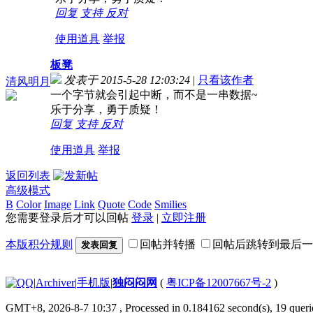
回复
支持
反对
使用道具
举报
板凳
发表于 2015-5-28 12:03:24
|
只看该作者
清风明月
一个字节就会引起中断，而不是一串数据~
乐于分享，勇于质疑！
回复
支持
反对
使用道具
举报
返回列表
高级模式
B
Color
Image
Link
Quote
Code
Smilies
您需要登录后才可以回帖
登录
|
立即注册
本版积分规则
回帖并转播
回帖后跳转到最后一
发表回复
|
Archiver
|
手机版
|
独闷闷网
(
粤ICP备12007667号-2
)
GMT+8, 2026-8-7 10:37
, Processed in 0.184162 second(s), 19 querie