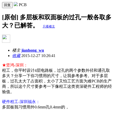
PCB
回复
[原创] 多层板和双面板的过孔一般各取多
大？已解答。
只看楼主
楼主
jianhong_wu
收藏
2015-12-27 10:26:41
★坚鸿-深圳：
程工，你平时设计4层电路板，过孔的两个参数外径和通孔取
多大？分享一下你习惯用的尺寸，让我参考参考。对于多层
板，过孔太大了占面积，太小了又怕工艺方面为难PCB的生产
商，所以这个尺寸要参考一下像程工这类资深硬件工程师的经
验值。
硬件程工-深圳福永：
多层板我习惯用外0.6mm孔0.4mm的，