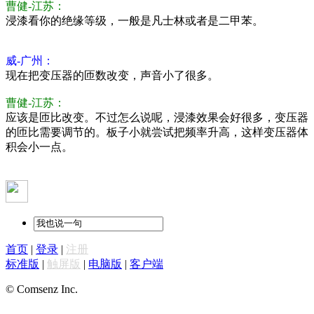
曹健-江苏：
浸漆看你的绝缘等级，一般是凡士林或者是二甲苯。
威-广州：
现在把变压器的匝数改变，声音小了很多。
曹健-江苏：
应该是匝比改变。不过怎么说呢，浸漆效果会好很多，变压器
的匝比需要调节的。板子小就尝试把频率升高，这样变压器体
积会小一点。
首页
|
登录
|
注册
标准版
|
触屏版
|
电脑版
|
客户端
© Comsenz Inc.