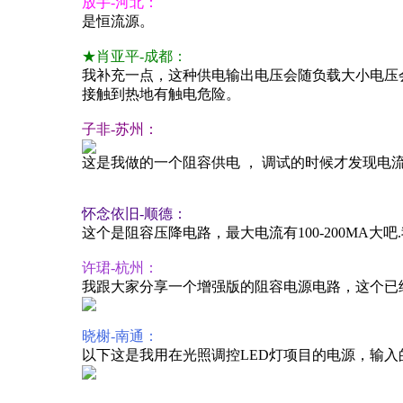
放手-河北：
是恒流
源
。
★肖亚平-成都：
我补充一点，这种供电输出电压会随负载大小电压
接触到热地有触电危险。
子非-苏州：
这是我做的一个阻容供电 ， 调试的时候才发现电流
怀念依旧-顺德：
这个是阻容压降电路，最大电流有100-200MA大
许珺-杭州：
我跟大家分享一个增强版的阻容电源电路，这个已
晓榭-南通：
以下这是我用在光照调控LED灯项目的电源，输入的