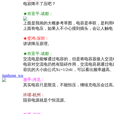
电容降不了压吧？
★肖亚平-成都：
上面是我画的大概参考草图，电容是串联，是利用电
上面有电压，如果人不小心摸到插头，会让人触电，
★坚鸿-深圳：
讲讲降压原理。
★肖亚平-成都：
交流电是能够通过电容的，但是将电容器接入交流
电容对交流电仍然有阻碍作用，交流电容易通过电
容抗的大小由公式Xc=1/2πfc，可以看出频率越
jianhong_wu
放手-河北：
其实电容只是限流，不能恒压，继续充电压会过高
许珺-杭州：
阻容电源就是个
恒
流源。