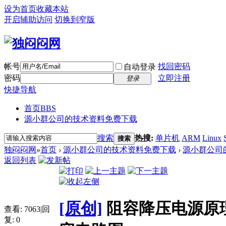
设为首页
收藏本站
开启辅助访问
切换到窄版
帐号
找回密码
自动登录
密码
立即注册
登录
快捷导航
首页
BBS
源小群公司的技术资料免费下载
搜索
热搜:
单片机
ARM
Linux
搜索
独闷闷网
»
首页
›
源小群公司的技术资料免费下载
›
源小群公司
返回列表
[原创]
阻容降压电源原
查看:
7063
|
回
复:
0