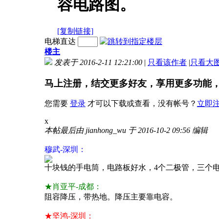
容电路图。
[复制链接]
电梯直达
楼主
发表于 2016-2-11 12:21:00
|
只看该作者
|
只看大
马上注册，结交更多好友，享用更多功能
您需要
登录
才可以下载或查看，没有帐号？
立即
x
本帖最后由 jianhong_wu 于 2016-10-2 09:56 编辑
穆武-深圳：
十块钱的手电筒，电路板好水，4个二极管，三个电
★肖亚平-成都：
阻容降压，带热地。降压主要靠电容。
★坚鸿-深圳：