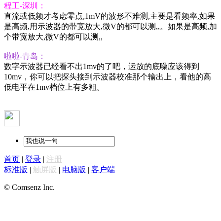
程工-深圳：
直流或低频才考虑零点,1mV的波形不难测,主要是看频率,如果
是高频,用示波器的带宽放大,微V的都可以测,,。如果是高频,加
个带宽放大,微V的都可以测,,
啦啦-青岛：
数字示波器已经看不出1mv的了吧，运放的底噪应该得到
10mv，你可以把探头接到示波器校准那个输出上，看他的高
低电平在1mv档位上有多粗。
首页
|
登录
|
注册
标准版
|
触屏版
|
电脑版
|
客户端
© Comsenz Inc.