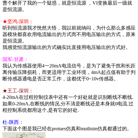
曹个解开了我的一个疑惑，就是恒流源 ，VI变换最后一级就
是恒流源。
★坚鸿-深圳：
听到恒流源我才恍然大悟，我以前就纳闷，为什么那么多感应
器模块都喜欢用电流输出的方式而不用电压输出的方式，原来
是恒流源。
我感觉恒流源输出的方式确实比直接用电压输出的方式好。
国军-甘肃：
我认为传感器使用4一20mA电流信号，是为了避免干扰和长距
离传输压降损耗，而更适用于工业环境，4mA起点值有助于判
断传感器通电是否正常工作，这都优于0~10v传感器。
★王工-深圳：
4-20mA在过程控制仪表中还有一个好处就是识别断线不断线.
如果0-20mA,在断线的情况,分不清是断线还是本身就0电流.过
程控制系统都用这个,是有它的好处.
杜-陕西：
下面这个图是我已经在protues仿真和mutlisim仿真都通过的。