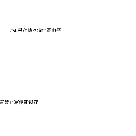
()) //如果存储器输出高电平
 设置禁止写使能锁存