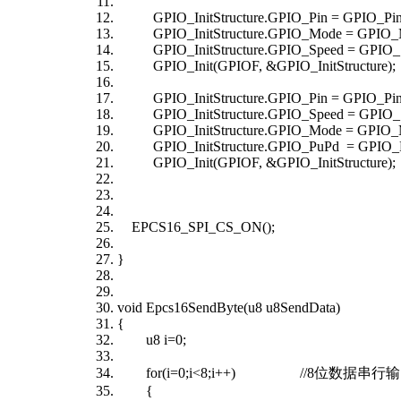
GPIO_InitStructure.GPIO_Pin = GPIO_Pin_0
GPIO_InitStructure.GPIO_Mode = GPIO_
GPIO_InitStructure.GPIO_Speed = GPIO_
GPIO_Init(GPIOF, &GPIO_InitStructure);
GPIO_InitStructure.GPIO_Pin = GPIO_Pin
GPIO_InitStructure.GPIO_Speed = GPIO_
GPIO_InitStructure.GPIO_Mode = GPIO_
GPIO_InitStructure.GPIO_PuPd = GPIO_
GPIO_Init(GPIOF, &GPIO_InitStructur
EPCS16_SPI_CS_ON();
}
void Epcs16SendByte(u8 u8SendData)
{
u8 i=0;
for(i=0;i<8;i++) //8位数据串行
{