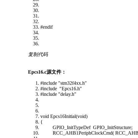
#endif
复制代码
Epcs16.c源文件：
#include "stm32f4xx.h"
#include "Epcs16.h"
#include "delay.h"
void Epcs16Initial(void)
{
GPIO_InitTypeDef GPIO_InitStructure;
RCC_AHB1PeriphClockCmd( 