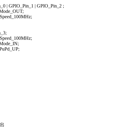
 | GPIO_Pin_1 | GPIO_Pin_2 ;
Mode_OUT;
Speed_100MHz;
_3;
Speed_100MHz;
Mode_IN;
PuPd_UP;
e);
输出