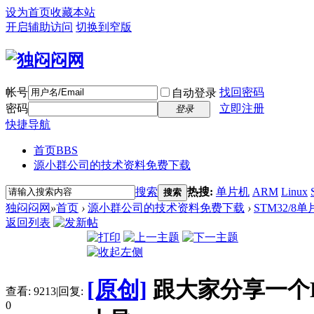
设为首页
收藏本站
开启辅助访问
切换到窄版
帐号
找回密码
自动登录
密码
立即注册
登录
快捷导航
首页
BBS
源小群公司的技术资料免费下载
搜索
热搜:
单片机
ARM
Linux
搜索
独闷闷网
»
首页
›
源小群公司的技术资料免费下载
›
STM32/8
返回列表
[原创]
跟大家分享一个EP
查看:
9213
|
回复:
0