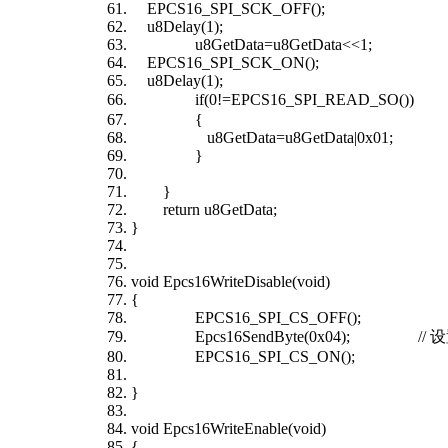
EPCS16_SPI_SCK_OFF();
u8Delay(1);
u8GetData=u8GetData<<1;
EPCS16_SPI_SCK_ON();
u8Delay(1);
if(0!=EPCS16_SPI_READ_SO
{
u8GetData=u8GetData|0x01;
}
}
return u8GetData;
}
void Epcs16WriteDisable(void)
{
EPCS16_SPI_CS_OFF();
Epcs16SendByte(0x04); //
EPCS16_SPI_CS_ON();
}
void Epcs16WriteEnable(void)
{