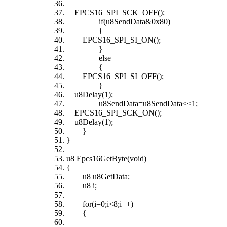
EPCS16_SPI_SCK_OFF();
if(u8SendData&0x80)
{
EPCS16_SPI_SI_ON();
}
else
{
EPCS16_SPI_SI_OFF();
}
u8Delay(1);
u8SendData=u8SendData<<1;
EPCS16_SPI_SCK_ON();
u8Delay(1);
}
}
u8 Epcs16GetByte(void)
{
u8 u8GetData;
u8 i;
for(i=0;i<8;i++)
{