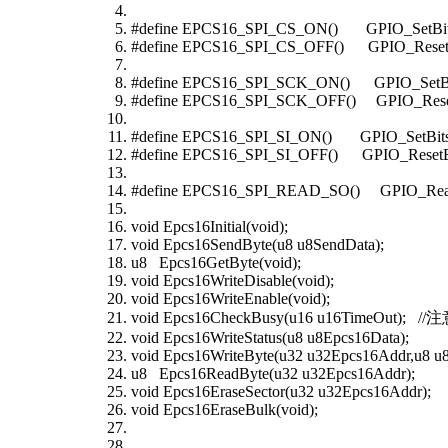
#define EPCS16_SPI_CS_ON() GPIO_SetBits
#define EPCS16_SPI_CS_OFF() GPIO_ResetB
#define EPCS16_SPI_SCK_ON() GPIO_SetBit
#define EPCS16_SPI_SCK_OFF() GPIO_Reset
#define EPCS16_SPI_SI_ON() GPIO_SetBits
#define EPCS16_SPI_SI_OFF() GPIO_ResetBi
#define EPCS16_SPI_READ_SO() GPIO_Read
void Epcs16Initial(void);
void Epcs16SendByte(u8 u8SendData);
u8 Epcs16GetByte(void);
void Epcs16WriteDisable(void);
void Epcs16WriteEnable(void);
void Epcs16CheckBusy(u16 u16T
void Epcs16WriteStatus(u8 u8Epcs16Data);
void Epcs16WriteByte(u32 u32Epcs16Addr,u8 u
u8 Epcs16ReadByte(u32 u32Epcs16Addr);
void Epcs16EraseSector(u32 u32Epcs16Addr);
void Epcs16EraseBulk(void);