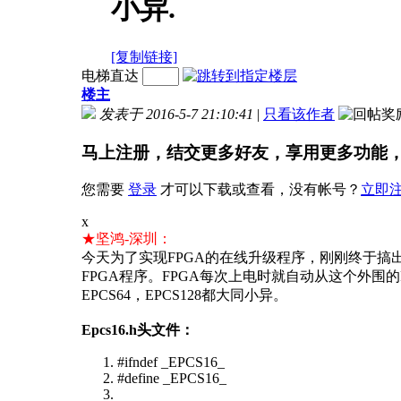
小异.
[复制链接]
电梯直达
楼主
发表于 2016-5-7 21:10:41
|
只看该作者
马上注册，结交更多好友，享用更多功能
您需要
登录
才可以下载或查看，没有帐号？
立即
x
★坚鸿-深圳：
今天为了实现FPGA的在线升级程序，刚刚终于搞出
FPGA程序。FPGA每次上电时就自动从这个外围的
EPCS64，EPCS128都大同小异。
Epcs16.h头文件：
#ifndef _EPCS16_
#define _EPCS16_