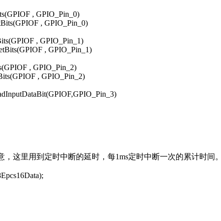
(GPIOF , GPIO_Pin_0)
its(GPIOF , GPIO_Pin_0)
s(GPIOF , GPIO_Pin_1)
Bits(GPIOF , GPIO_Pin_1)
(GPIOF , GPIO_Pin_2)
ts(GPIOF , GPIO_Pin_2)
InputDataBit(GPIOF,GPIO_Pin_3)
imeOut); //注意，这里用到定时中断的延时，每1ms定时中断一次的累计时间
8Epcs16Data);