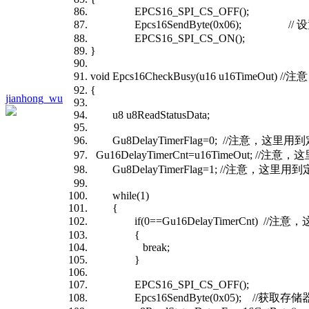
EPCS16_SPI_CS_OFF();
Epcs16SendByte(0x06); //
EPCS16_SPI_CS_ON();
}
void Epcs16CheckBusy(u16 u16T
{
jianhong_wu
u8 u8ReadStatusData;
Gu8DelayTimerFlag=0; //注意
Gu16DelayTimerCnt=u16TimeOu
Gu8DelayTimerFlag=1; //注意
while(1)
{
if(0==Gu16DelayTimerCnt) 
{
break;
}
EPCS16_SPI_CS_OFF();
Epcs16SendByte(0x05); //获取存