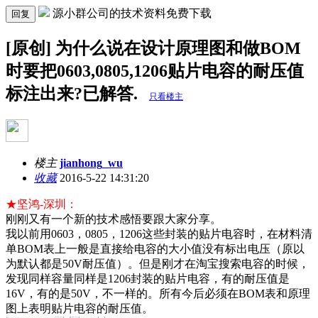
源小群公司的技术资料免费下载
回复
[原创] 为什么说在设计原理图和做BOM
时要把0603,0805,1206贴片电容的耐压值
标注出来?已解答.
只看楼主
楼主
jianhong_wu
收藏
2016-5-22 14:31:20
★坚鸿-深圳：
刚刚又有一个新的技术感悟要跟大家分享。
我以前用0603，0805，1206这些封装的贴片电容时，在材料清
单BOM表上一般是直接给电容的大小值没有标出电压（原以
为默认都是50V耐压值）。但是刚才在淘宝搜索电容的时候，
发现同样容量同样是1206封装的贴片电容，有的耐压值是
16V，有的是50V，不一样的。所有今后必须在BOM表和原理
图上表明贴片电容的耐压值。