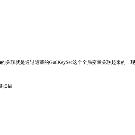
yService(void)的关联就是通过隐藏的Gu8KeySec这个全局
//按键扫描