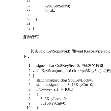
Gu8KeySec=0;
break;
}
}
复制代码
其实void KeyScan(void) 和void Ke
下：
unsigned char Gu8KeySec=0; //触发的按键
void KeyScan(unsigned char *pu8KeySec) 
{
static unsigned char Su8KeyLock=0;
static unsigned int Su16KeyCnt=0;
if(1==key_sr) // IO口
{
Su8KeyLock=0;
Su16KeyCnt=0;
}