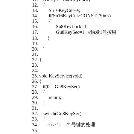
{
Su16KeyCnt++;
if(Su16KeyCnt>CONST_30ms)
{
Su8KeyLock=1;
Gu8KeySec=1; //触发1号按键
}
}
}
void KeyService(void)
{
if(0==Gu8KeySec)
{
return;
}
switch(Gu8KeySec)
{
case 1: //1号键的处理