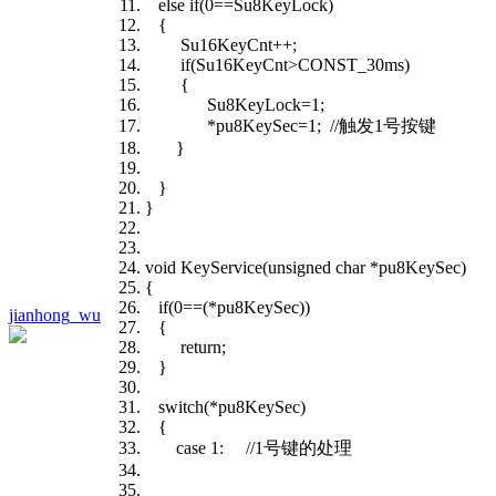
else if(0==Su8KeyLock)
{
Su16KeyCnt++;
if(Su16KeyCnt>CONST_30ms)
{
Su8KeyLock=1;
*pu8KeySec=1; //触发1号按键
}
}
}
void KeyService(unsigned char *pu8KeySec)
{
if(0==(*pu8KeySec))
jianhong_wu
{
return;
}
switch(*pu8KeySec)
{
case 1: //1号键的处理