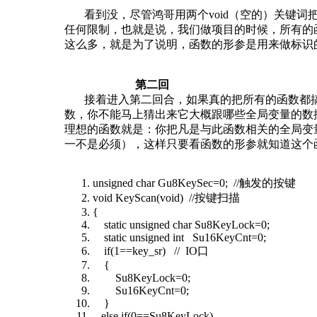
看到没，尽管鸿哥用两个void（空的）关键词把
任何限制，也就是说，我们做项目的时候，所有的
这么多，就是为了说明，函数的形参是用来做标识
第二回
接着进入第二回合，如果真的把所有的函数都搞成
数，你不能马上猜出来它大概跟哪些全局变量的数
理想的函数就是：你把凡是与此函数相关的全局变
一不是必须），这样只要看函数的形参就知道这个
unsigned char Gu8KeySec=0; //触发的按键
void KeyScan(void) //按键扫描
{
static unsigned char Su8KeyLock=0;
static unsigned int Su16KeyCnt=0;
if(1==key_sr) // IO口
{
Su8KeyLock=0;
Su16KeyCnt=0;
}
else if(0==Su8KeyLock)