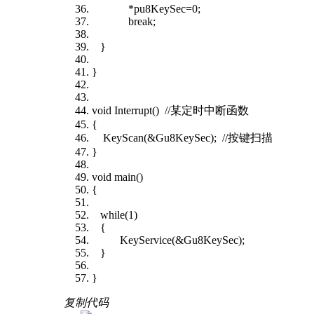
*pu8KeySec=0;
break;
}
}
void Interrupt() //某定时中断函数
{
KeyScan(&Gu8KeySec); //按键扫描
}
void main()
{
while(1)
{
KeyService(&Gu8KeySec);
}
}
复制代码