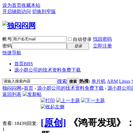
设为首页
收藏本站
开启辅助访问
切换到窄版
帐号
找回密码
自动登录
密码
立即注册
登录
快捷导航
首页
BBS
源小群公司的技术资料免费下载
搜索
热搜:
单片机
ARM
Linux
搜索
独闷闷网
»
首页
›
源小群公司的技术资料免费下载
›
源小群公司
返回列表
[原创]
《鸿哥发现》
查看:
18439
|
回复:
1