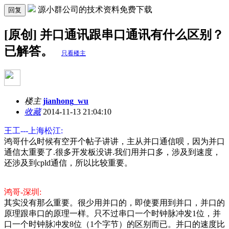
源小群公司的技术资料免费下载
回复
[原创] 并口通讯跟串口通讯有什么区别？
已解答。
只看楼主
楼主
jianhong_wu
收藏
2014-11-13 21:04:10
王工---上海松江:
鸿哥什么时候有空开个帖子讲讲，主从并口通信呗，因为并口
通信太重要了.很多开发板没讲.我们用并口多，涉及到速度，
还涉及到cpld通信，所以比较重要。
鸿哥-深圳:
其实没有那么重要。很少用并口的，即使要用到并口，并口的
原理跟串口的原理一样。只不过串口一个时钟脉冲发1位，并
口一个时钟脉冲发8位（1个字节）的区别而已。并口的速度比