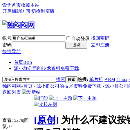
设为首页
收藏本站
开启辅助访问
切换到窄版
帐号
找回密码
自动登录
密码
立即注册
登录
快捷导航
首页
BBS
源小群公司的技术资料免费下载
搜索
热搜:
单片机
ARM
Linux
搜索
独闷闷网
»
首页
›
源小群公司的技术资料免费下载
›
源小群公司
返回列表
[原创]
为什么不建议按
查看:
5279
|
回
复:
0