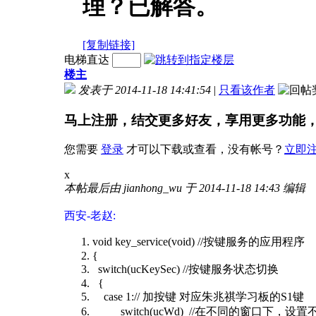
理？已解答。
[复制链接]
电梯直达
楼主
发表于 2014-11-18 14:41:54
|
只看该作者
马上注册，结交更多好友，享用更多功能
您需要
登录
才可以下载或查看，没有帐号？
立即
x
本帖最后由 jianhong_wu 于 2014-11-18 14:43 编辑
西安-老赵:
void key_service(void) //按键服务的应用程序
{
switch(ucKeySec) //按键服务状态切换
{
case 1:// 加按键 对应朱兆祺学习板的S1键
switch(ucWd) //在不同的窗口下，设