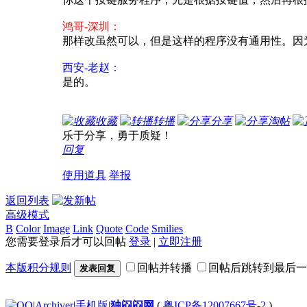
鸿哥-深圳：
那样改虽然可以，但是这样的程序没有通用性。因
西安-老赵：
是的。
收藏
转播
分享
淘帖
乐于分享，勇于质疑！
回复
使用道具
举报
返回列表
高级模式
B
Color
Image
Link
Quote
Code
Smilies
您需要登录后才可以回帖
登录
|
立即注册
本版积分规则
回帖并转播
回帖后跳转到最后一
发表回复
|
Archiver
|
手机版
|
独闷闷网
(
粤ICP备12007667号-2
)