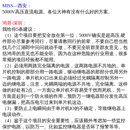
MISS—西安：
5000V高压直流电源。各位大神有没有什么好的方案。
鸿哥-深圳：
我给你5条建议：
（1）这个项目要把安全放在第一位，5000V确实是超高压,硬
件部分尽量参考同行，尽量请教同行的前辈，不要自己想当然
找几个江湖郎中问问就动手做，不要完全听群里群友意见，包
括鸿哥的意见也不能全听。因为在这种危险的行业用途，很多
常规的项目经验都不能用。
（2）必须用两路完全隔离的电源，这两路电源不共地的。单
片机控制的那部分用一路电源，驱动继电器的那部分也用另外
一路电源，单片机IO口出来后必须经过光耦隔离控制另外一
边的继电器，注意，光耦两端的电源不共地，完全隔离。这样
做的好处有2点，一方面让单片机不容易受干扰而死机，另一
方面是起到一个防火墙的作用，预防万一继电器部分发生高压
电侧漏，把高压电引过来到单片机这边。
（3）要防止上电瞬间由于单片机IO的不确定，导致继电器上
电误动作。
（4）鉴于这个项目的安全重要性，应该额外考虑加一些监控
保护电路，以防万一。比如监控继电器是否坏了报警等等。