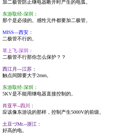
加二极管防止继电器断开时产生的电弧。
东游取经-深圳：
那个是必须的。感性元件都要加二极管。
MISS—西安：
二极管不行的。
草上飞-深圳：
二极管不行那你怎么保护？？
西江月—江苏：
触点间隙要大于2mm。
东游取经-深圳：
5KV是不能用继电器直接控制的。
肖亚平--四川：
应该像东游说的那样，控制产生5000V的前级。
土豆づMr.--浙江：
好高的电。