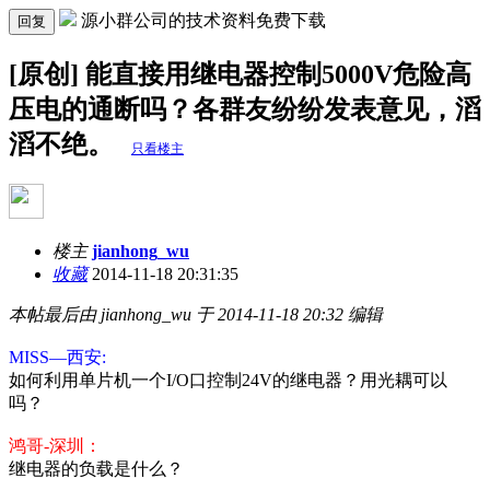
源小群公司的技术资料免费下载
回复
[原创] 能直接用继电器控制5000V危险高
压电的通断吗？各群友纷纷发表意见，滔
滔不绝。
只看楼主
楼主
jianhong_wu
收藏
2014-11-18 20:31:35
本帖最后由 jianhong_wu 于 2014-11-18 20:32 编辑
MISS—西安:
如何利用单片机一个I/O口控制24V的继电器？用光耦可以
吗？
鸿哥-深圳：
继电器的负载是什么？