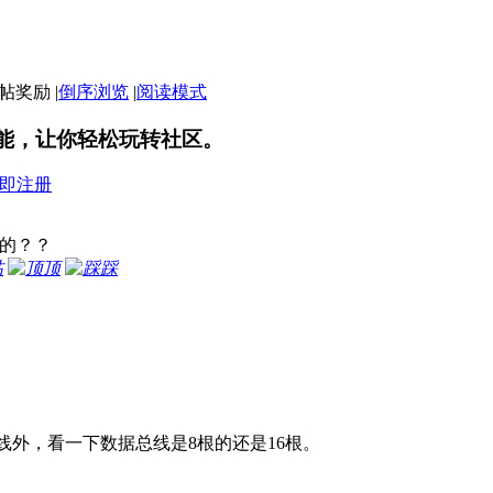
|
倒序浏览
|
阅读模式
能，让你轻松玩转社区。
即注册
6的？？
帖
顶
踩
外，看一下数据总线是8根的还是16根。