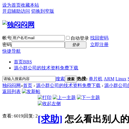
设为首页
收藏本站
开启辅助访问
切换到窄版
帐号
找回密码
自动登录
密码
立即注册
登录
快捷导航
首页
BBS
源小群公司的技术资料免费下载
搜索
热搜:
单片机
ARM
Linux
搜索
独闷闷网
»
首页
›
源小群公司的技术资料免费下载
›
源小群公司
返回列表
查看:
6019
|
回复:
2
[求助]
怎么看出别人的