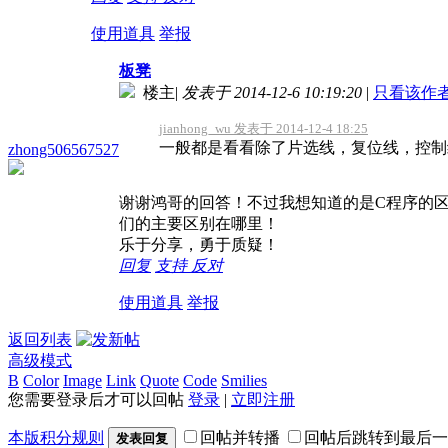
使用道具
举报
板凳
楼主
|
发表于 2014-12-6 10:19:20
|
只看该作
jianhong_wu 发表于 2014-12-4 18:25
一般都是看看除了片选线，复位线，控制
zhong506567527
谢谢鸿哥的回答！不过我想知道的是C程序的区
们的主要区别在哪里！
乐于分享，勇于质疑！
回复
支持
反对
使用道具
举报
返回列表
高级模式
B
Color
Image
Link
Quote
Code
Smilies
您需要登录后才可以回帖
登录
|
立即注册
本版积分规则
回帖并转播
回帖后跳转到最后一
发表回复