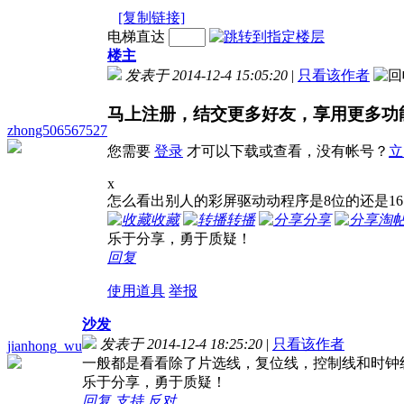
[复制链接]
电梯直达
楼主
发表于 2014-12-4 15:05:20
|
只看该作者
马上注册，结交更多好友，享用更多功
zhong506567527
您需要
登录
才可以下载或查看，没有帐号？
立
x
怎么看出别人的彩屏驱动动程序是8位的还是1
收藏
转播
分享
淘
乐于分享，勇于质疑！
回复
使用道具
举报
沙发
发表于 2014-12-4 18:25:20
|
只看该作者
jianhong_wu
一般都是看看除了片选线，复位线，控制线和时钟线
乐于分享，勇于质疑！
回复
支持
反对