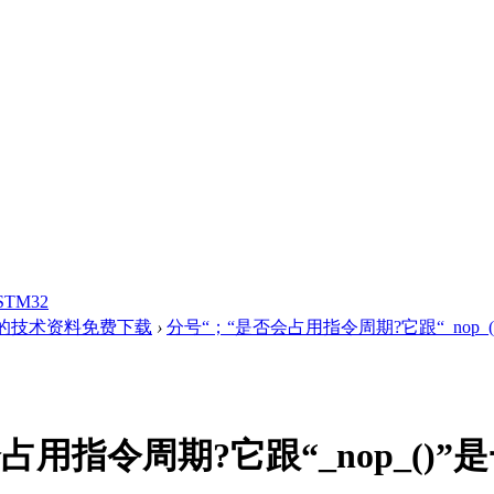
STM32
的技术资料免费下载
›
分号“；“是否会占用指令周期?它跟“_nop_()
占用指令周期?它跟“_nop_()