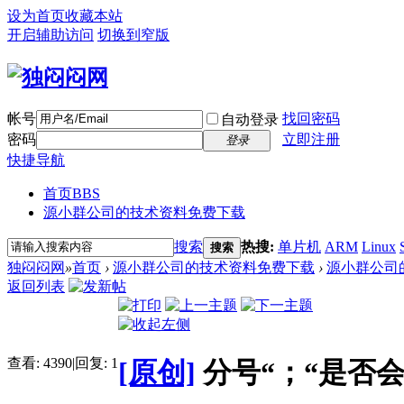
设为首页
收藏本站
开启辅助访问
切换到窄版
帐号
找回密码
自动登录
密码
立即注册
登录
快捷导航
首页
BBS
源小群公司的技术资料免费下载
搜索
热搜:
单片机
ARM
Linux
搜索
独闷闷网
»
首页
›
源小群公司的技术资料免费下载
›
源小群公司
返回列表
查看:
4390
|
回复:
1
[原创]
分号“；“是否会