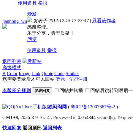
使用道具
举报
沙发
发表于 2014-12-15 17:23:47
|
只看该作者
jianhong_wu
感谢整理。
乐于分享，勇于质疑！
回复
使用道具
举报
返回列表
高级模式
B
Color
Image
Link
Quote
Code
Smilies
您需要登录后才可以回帖
登录
|
立即注册
本版积分规则
回帖并转播
回帖后跳转到最后一
发表回复
|
Archiver
|
手机版
|
独闷闷网
(
粤ICP备12007667号-2
)
GMT+8, 2026-8-9 16:14
, Processed in 0.054844 second(s), 19 querie
快速回复
返回顶部
返回列表