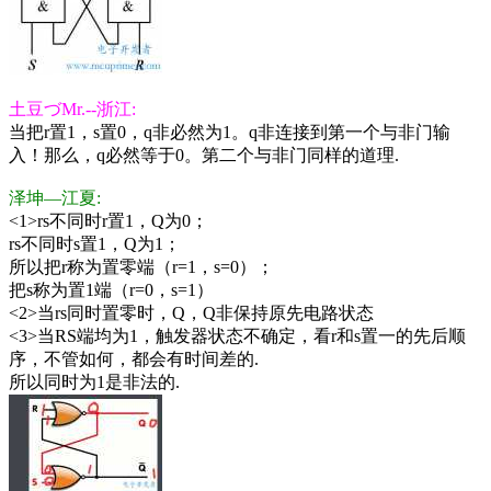
土豆づMr.--浙江:
当把r置1，s置0，q非必然为1。q非连接到第一个与非门输
入！那么，q必然等于0。第二个与非门同样的道理.
泽坤—江夏:
<1>rs不同时r置1，Q为0；
rs不同时s置1，Q为1；
所以把r称为置零端（r=1，s=0）；
把s称为置1端（r=0，s=1）
<2>当rs同时置零时，Q，Q非保持原先电路状态
<3>当RS端均为1，触发器状态不确定，看r和s置一的先后顺
序，不管如何，都会有时间差的.
所以同时为1是非法的.