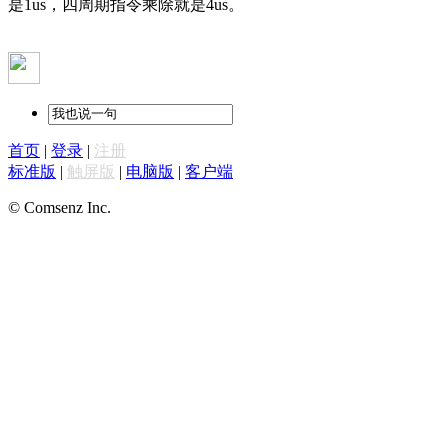
是1us，四周期指令乘除就是4us。
首页
|
登录
|
注册
标准版
|
触屏版
|
电脑版
|
客户端
© Comsenz Inc.