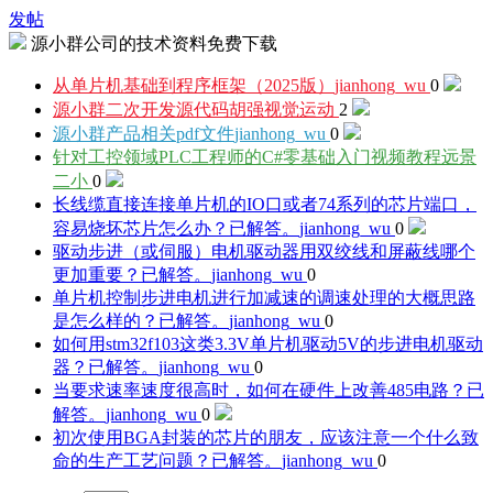
发帖
源小群公司的技术资料免费下载
从单片机基础到程序框架（2025版）
jianhong_wu
0
源小群二次开发源代码
胡强视觉运动
2
源小群产品相关pdf文件
jianhong_wu
0
针对工控领域PLC工程师的C#零基础入门视频教程
远景
二小
0
长线缆直接连接单片机的IO口或者74系列的芯片端口，
容易烧坏芯片怎么办？已解答。
jianhong_wu
0
驱动步进（或伺服）电机驱动器用双绞线和屏蔽线哪个
更加重要？已解答。
jianhong_wu
0
单片机控制步进电机进行加减速的调速处理的大概思路
是怎么样的？已解答。
jianhong_wu
0
如何用stm32f103这类3.3V单片机驱动5V的步进电机驱动
器？已解答。
jianhong_wu
0
当要求速率速度很高时，如何在硬件上改善485电路？已
解答。
jianhong_wu
0
初次使用BGA封装的芯片的朋友，应该注意一个什么致
命的生产工艺问题？已解答。
jianhong_wu
0