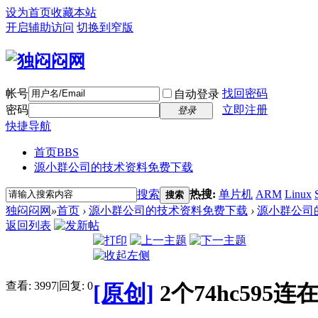
设为首页
收藏本站
开启辅助访问
切换到窄版
帐号
找回密码
自动登录
密码
立即注册
登录
快捷导航
首页
BBS
源小群公司的技术资料免费下载
搜索
热搜:
单片机
ARM
Linux
搜索
独闷闷网
»
首页
›
源小群公司的技术资料免费下载
›
源小群公司
返回列表
查看:
3997
|
回复:
0
[原创]
2个74hc5