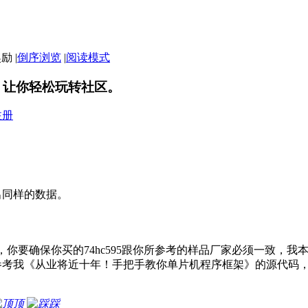
|
倒序浏览
|
阅读模式
，让你轻松玩转社区。
注册
出同样的数据。
95，你要确保你买的74hc595跟你所参考的样品厂家必须一致，
考我《从业将近十年！手把手教你单片机程序框架》的源代码，上面
顶
踩