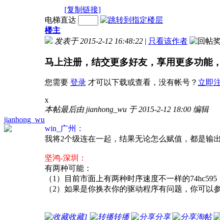
[复制链接]
电梯直达
楼主
发表于 2015-2-12 16:48:22
|
只看该作者
马上注册，结交更多好友，享用更多功能
您需要
登录
才可以下载或查看，没有帐号？
立即
x
本帖最后由 jianhong_wu 于 2015-2-12 18:00 编辑
jianhong_wu
win_广州：
我将2个级连在一起，结果无论怎么赋值，都是输
坚鸿-深圳：
有两种可能：
（1）目前市面上有两种时序速度不一样的74hc5
（2）如果是你换衣你的驱动程序有问题，你可以参
收藏
1
转播
分享
淘帖