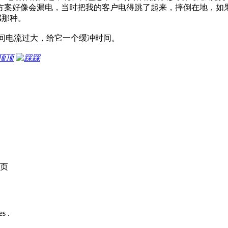
个方案好像会漏电，当时把我的客户电得跳了起来，摔倒在地，如
感那种。
间电流过大，给它一个缓冲时间。
顶
踩
页
s .