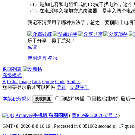
（1）是加电容和电阻组成的LC抗干扰电路，这
（2）在电源输入端加交流虑波器，是串入两个电
我记不清我用了哪种方法了，总之，要预防上电瞬
收藏
转播
分享
淘帖
乐于分享，勇于质疑！
回复
使用道具
举报
返回列表
高级模式
B
Color
Image
Link
Quote
Code
Smilies
您需要登录后才可以回帖
登录
|
立即注册
本版积分规则
回帖并转播
回帖后跳转到最后一
发表回复
|
Archiver
|
手机版
|
独闷闷网
(
粤ICP备12007667号-2
)
GMT+8, 2026-8-8 16:19
, Processed in 0.051062 second(s), 17 querie