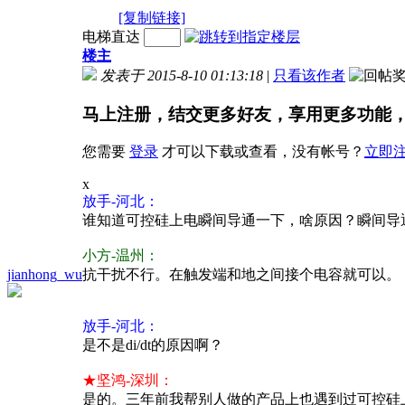
[复制链接]
电梯直达
楼主
发表于 2015-8-10 01:13:18
|
只看该作者
马上注册，结交更多好友，享用更多功能
您需要
登录
才可以下载或查看，没有帐号？
立即
x
放手-河北：
谁知道可控硅上电瞬间导通一下，啥原因？瞬间导
小方-温州：
jianhong_wu
抗干扰不行。在触发端和地之间接个电容就可以。
放手-河北：
是不是di/dt的原因啊？
★坚鸿-深圳：
是的。三年前我帮别人做的产品上也遇到过可控硅