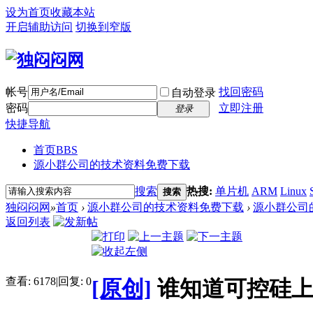
设为首页
收藏本站
开启辅助访问
切换到窄版
帐号
找回密码
自动登录
密码
立即注册
登录
快捷导航
首页
BBS
源小群公司的技术资料免费下载
搜索
热搜:
单片机
ARM
Linux
搜索
独闷闷网
»
首页
›
源小群公司的技术资料免费下载
›
源小群公司
返回列表
查看:
6178
|
回复:
0
[原创]
谁知道可控硅