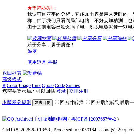
★坚鸿-深圳：
我认可肖亚平的分析，它多加电容是用来延时的，
样，由于我们只看到局部电路，不好妄加猜测，也
由于之前电容已经充满了电，所以电容就像一颗电池
收藏
转播
分享
淘帖
乐于分享，勇于质疑！
回复
使用道具
举报
返回列表
高级模式
B
Color
Image
Link
Quote
Code
Smilies
您需要登录后才可以回帖
登录
|
立即注册
本版积分规则
回帖并转播
回帖后跳转到最后一
发表回复
|
Archiver
|
手机版
|
独闷闷网
(
粤ICP备12007667号-2
)
GMT+8, 2026-8-9 18:58
, Processed in 0.059164 second(s), 20 querie