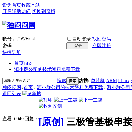
设为首页
收藏本站
开启辅助访问
切换到窄版
帐号
找回密码
自动登录
密码
立即注册
登录
快捷导航
首页
BBS
源小群公司的技术资料免费下载
搜索
热搜:
单片机
ARM
Linux
搜索
独闷闷网
»
首页
›
源小群公司的技术资料免费下载
›
源小群公司
返回列表
查看:
6940
|
回复:
0
[原创]
三极管基极串