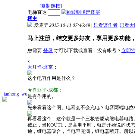
[复制链接]
电梯直达
楼主
发表于 2015-10-11 07:46:49
|
只看该作者
|
只看大
马上注册，结交更多好友，享用更多功能
您需要
登录
才可以下载或查看，没有帐号？
立即
x
大耳怪-北京：
这个电容作用是什么？
★肖亚平-成都：
jianhong_wu
是有作用的。
先来看看这个图。电容会不会充电？电容两端电位
再看看这个，这个就是一个三极管驱动继电器电路
截止，当KOUT1，是高电平时，就是开始说的状
通，继电器吸合，当电容充满，继电器断开。所以