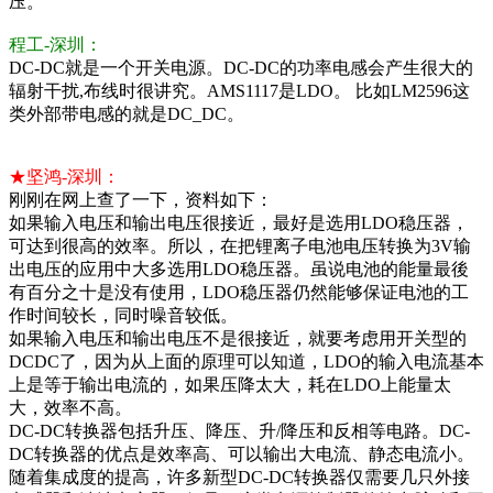
压。
程工-深圳：
DC-DC就是一个开关电源。DC-DC的功率电感会产生很大的
辐射干扰,布线时很讲究。AMS1117是LDO。 比如LM2596这
类外部带电感的就是DC_DC。
★坚鸿-深圳：
刚刚在网上查了一下，资料如下：
如果输入电压和输出电压很接近，最好是选用LDO稳压器，
可达到很高的效率。所以，在把锂离子电池电压转换为3V输
出电压的应用中大多选用LDO稳压器。虽说电池的能量最後
有百分之十是没有使用，LDO稳压器仍然能够保证电池的工
作时间较长，同时噪音较低。
如果输入电压和输出电压不是很接近，就要考虑用开关型的
DCDC了，因为从上面的原理可以知道，LDO的输入电流基本
上是等于输出电流的，如果压降太大，耗在LDO上能量太
大，效率不高。
DC-DC转换器包括升压、降压、升/降压和反相等电路。DC-
DC转换器的优点是效率高、可以输出大电流、静态电流小。
随着集成度的提高，许多新型DC-DC转换器仅需要几只外接