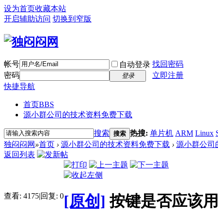
设为首页
收藏本站
开启辅助访问
切换到窄版
帐号
找回密码
自动登录
密码
立即注册
登录
快捷导航
首页
BBS
源小群公司的技术资料免费下载
搜索
热搜:
单片机
ARM
Linux
搜索
独闷闷网
»
首页
›
源小群公司的技术资料免费下载
›
源小群公司
返回列表
查看:
4175
|
回复:
0
[原创]
按键是否应该