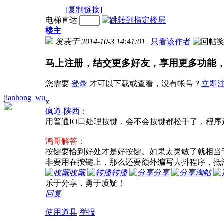
[复制链接]
电梯直达
楼主
发表于 2014-10-3 14:41:01
|
只看该作者
马上注册，结交更多好友，享用更多功能
您需要
登录
才可以下载或查看，没有帐号？
立即
jianhong_wu
x
疯道-陕西：
用普通IO口处理按键，会不会按键都松手了，程
鸿哥解答：
按键要恰到好处才是好按键。如果太灵敏了就相当
非要用在按键上，那么还要额外编写去抖程序，抵
收藏
转播
分享
淘帖
乐于分享，勇于质疑！
回复
使用道具
举报