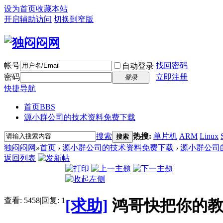
设为首页
收藏本站
开启辅助访问
切换到窄版
帐号
找回密码
自动登录
密码
立即注册
登录
快捷导航
首页
BBS
源小群公司的技术资料免费下载
搜索
热搜:
单片机
ARM
Linux
搜索
独闷闷网
»
首页
›
源小群公司的技术资料免费下载
›
源小群公司
返回列表
查看:
5458
|
回复:
1
[求助]
鸿哥快把你的