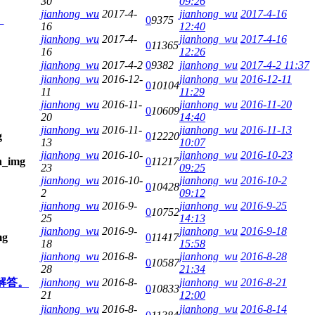
30
09:26
jianhong_wu
2017-4-
jianhong_wu
2017-4-16
。
0
9375
16
12:40
jianhong_wu
2017-4-
jianhong_wu
2017-4-16
0
11365
16
12:26
jianhong_wu
2017-4-2
0
9382
jianhong_wu
2017-4-2 11:37
jianhong_wu
2016-12-
jianhong_wu
2016-12-11
0
10104
11
11:29
jianhong_wu
2016-11-
jianhong_wu
2016-11-20
0
10609
20
14:40
jianhong_wu
2016-11-
jianhong_wu
2016-11-13
0
12220
13
10:07
jianhong_wu
2016-10-
jianhong_wu
2016-10-23
0
11217
23
09:25
jianhong_wu
2016-10-
jianhong_wu
2016-10-2
0
10428
2
09:12
jianhong_wu
2016-9-
jianhong_wu
2016-9-25
0
10752
25
14:13
jianhong_wu
2016-9-
jianhong_wu
2016-9-18
0
11417
18
15:58
jianhong_wu
2016-8-
jianhong_wu
2016-8-28
0
10587
28
21:34
已解答。
jianhong_wu
2016-8-
jianhong_wu
2016-8-21
0
10833
21
12:00
jianhong_wu
2016-8-
jianhong_wu
2016-8-14