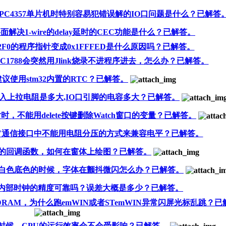
PC4357单片机时特别容易犯错误解的IO口问题是什么？已解答
面解决1-wire的delay延时的CEC功能是什么？已解答。
2F0的程序指针变成0x1FFFED是什么原因吗？已解答。
C1788会突然用Jlink烧录不进程序进去，怎么办？已解答。
议使用stm32内置的RTC？已解答。
入上拉电阻是多大,IO口引脚的电容多大？已解答。
4芯片时，不能用delete按键删除Watch窗口的变量？已解答。
.3V通信接口中不能用电阻分压的方式来兼容电平？已解答。
带的回调函数，如何在窗体上绘图？已解答。
非白色底色的时候，字体在颤抖微闪怎么办？已解答。
4的内部时钟的精度可靠吗？误差大概是多少？已解答。
9挂SDRAM，为什么跑emWIN或者STemWIN异常闪屏光标乱跳？
数据时候，CPU的运行效率会不会受影响？已解答。