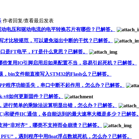
多
作者
回复/查看
最后发表
机引脚驱动电压和驱动电流的电平转换芯片有哪些？已解答。
数怎么写才比较规范，可以避免溢出中断的干扰？已解答。
些IO口是FT电平，FT是什么意思？已解答。
机哪些复用IO引脚启用后如果配置不当，容易引起死机？已解答。
，bin文件能直接写入STM32的Flash么？已解答。
，部分APP程序功能丢失，串口中断不起作用，怎么办？已解答。
ink-v8如何更新固件？已解答。
07芯片，进行简单的乘除法运算明显出错，怎么办？已解答。
C(I2C)和硬件IIC通信，各自能达到的最大速率大概是多少？已解答
支持“非对齐”，哪类不支持而会崩溃？已解答。
se PFU”，遇到程序中用float浮点数就死机，怎么办？已解答。