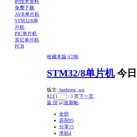
的技术资料
免费下载
AVR单片机
STM32/8单
片机
PIC单片机
其它单片机
PCB
收藏本版
|
订阅
STM32/8单片机
今日
版主:
jianhong_wu
1
2
3
/ 3 页
下一页
返 回
全部
原创
95
分享
15
求助
4