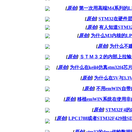
[
原创
]
第一次用高端M4系列的L
[
原创
]
STM32在硬件层
[
原创
]
有人知道STM3
[
原创
]
为什么M3内核的LP
[
原创
]
为什么不建
[
原创
]
ＳＴＭ３２的内部上拉输
[
原创
]
为什么在keil4仿真stm32f
[
原创
]
为什么在5V与3
[
原创
]
不用emWIN自
[
原创
]
移植emWIN系统在使用
[
原创
]
STM32F
[
原创
]
LPC1788或者STM32F42
[
原创
]
stm32的dma传输