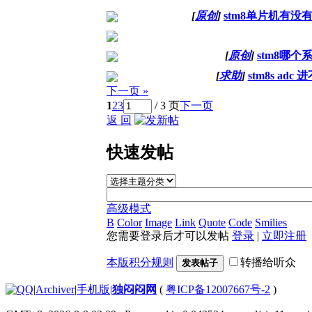
[
原创
]
stm8单片机有
[
原创
]
stm8哪
[
求助
]
stm8s a
下一页 »
1
2
3
/ 3 页
下一页
返 回
快速发帖
高级模式
B
Color
Image
Link
Quote
Code
Smilies
您需要登录后才可以发帖
登录
|
立即注册
本版积分规则
转播给听众
发表帖子
|
Archiver
|
手机版
|
独闷闷网
(
粤ICP备12007667号-2
)