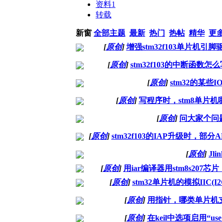
资料
1
转载
新窗
全部主题
最新
热门
热帖
精华
更
[
原创
]
增强stm32f103单片
[
原创
]
stm32f103的中断函
[
原创
]
stm32的某
[
原创
]
写程序时，stm8单片
[
原创
]
问大家个问题
[
原创
]
stm32f103的IAP升级时
[
原创
]
Jl
[
原创
]
用iar编译器用stm8s2
[
原创
]
stm32单片机的模拟II
[
原创
]
用指针，哪类单片机
[
原创
]
在keil中选项启用“u