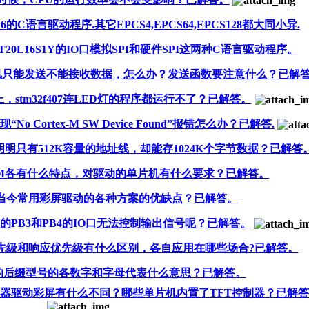
的C语言驱动程序.其它EPCS4,EPCS64,EPCS128都大同小异.
0L16S1Y的IO口模拟SPI和硬件SPI这两种C语言驱动程序。
N通讯只能发送不能接收数据，怎么办？发送函数要注意什么？已解
stm32f407连LED灯的程序都运行不了？已解答。
现“No Cortex-M SW Device Found”报错怎么办？已解答.
AM明明只有512K容量的地址线，却能存1024K个字节数据？已解答
RAM各有什么特点，对驱动的单片机有什么要求？已解答。
当今常用彩屏驱动的各种方案的优缺点？已解答。
片机的PB3和PB4的IO口无法控制输出信号呢？已解答。
占优先级和响应优先级有什么区别，各自应用在哪些场合?已解答。
系列的后缀型号的各数字和字母代表什么意思？已解答。
控制器驱动彩屏有什么不同？哪些单片机内置了TFT控制器？已解