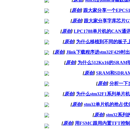
[
原创
]
跟大家分享一个EPCS16
[
原创
]
跟大家分享字库芯片GT2
[
原创
]
LPC1788单片机的CA
[
原创
]
为什么移植到不同的板子上，
[
原创
]
Jlink下载程序进stm32F429时出
[
原创
]
为什么512Kx16的SR
[
原创
]
SRAM和SD
[
原创
]
分析一下
[
原创
]
为什么stm32F1系列单
[
原创
]
stm32单片机的抢
[
原创
]
stm32
[
原创
]
用FSMC跟用内置TFT