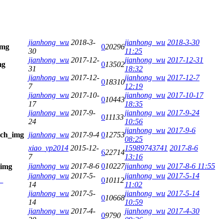
jianhong_wu
2018-3-
jianhong_wu
2018-3-30
0
20296
30
11:25
jianhong_wu
2017-12-
jianhong_wu
2017-12-31
0
13502
31
18:32
jianhong_wu
2017-12-
jianhong_wu
2017-12-7
0
18310
7
12:19
jianhong_wu
2017-10-
jianhong_wu
2017-10-17
0
10443
17
18:35
jianhong_wu
2017-9-
jianhong_wu
2017-9-24
0
11133
24
10:56
jianhong_wu
2017-9-6
jianhong_wu
2017-9-4
0
12753
08:25
xiao_yp2014
2015-12-
15989743741
2017-8-6
6
22714
7
13:16
jianhong_wu
2017-8-6
0
10227
jianhong_wu
2017-8-6 11:55
jianhong_wu
2017-5-
jianhong_wu
2017-5-14
。
0
10112
14
11:02
jianhong_wu
2017-5-
jianhong_wu
2017-5-14
0
10668
14
10:59
jianhong_wu
2017-4-
jianhong_wu
2017-4-30
0
9790