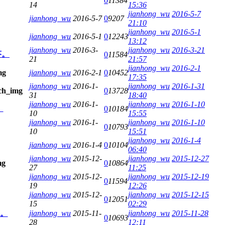
0
11384
14
15:36
jianhong_wu
2016-5-7
jianhong_wu
2016-5-7
0
9207
21:10
jianhong_wu
2016-5-1
jianhong_wu
2016-5-1
0
12243
13:12
jianhong_wu
2016-3-
jianhong_wu
2016-3-21
答。
0
11584
21
21:57
jianhong_wu
2016-2-1
jianhong_wu
2016-2-1
0
10452
17:35
jianhong_wu
2016-1-
jianhong_wu
2016-1-31
0
13728
31
18:40
jianhong_wu
2016-1-
jianhong_wu
2016-1-10
。
0
10184
10
15:55
jianhong_wu
2016-1-
jianhong_wu
2016-1-10
0
10793
10
15:51
jianhong_wu
2016-1-4
jianhong_wu
2016-1-4
0
10104
06:40
jianhong_wu
2015-12-
jianhong_wu
2015-12-27
0
10864
27
11:25
jianhong_wu
2015-12-
jianhong_wu
2015-12-19
0
11594
19
12:26
jianhong_wu
2015-12-
jianhong_wu
2015-12-15
0
12051
15
02:29
答。
jianhong_wu
2015-11-
jianhong_wu
2015-11-28
0
10693
28
12:11